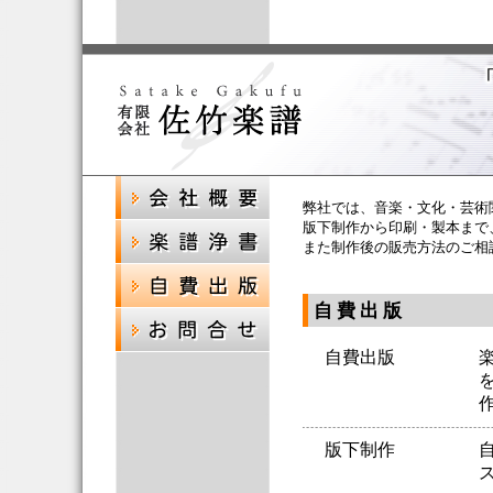
弊社では、音楽・文化・芸術
版下制作から印刷・製本まで
また制作後の販売方法のご相
自 費 出 版
自費出版
版下制作